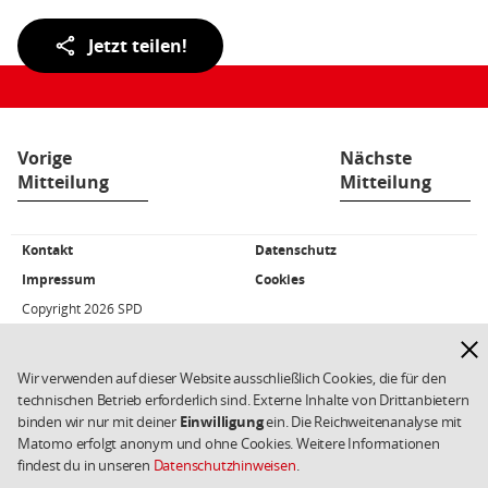
Teilen
Jetzt teilen!
der
Seite:
Vorige
Nächste
Mitteilung
Mitteilung
Fußbereich
Kontakt
Datenschutz
Weiterführende
Links/Kleingedrucktes
Impressum
Cookies
Copyright 2026 SPD
Hinw
ausb
Wir verwenden auf dieser Website ausschließlich Cookies, die für den
technischen Betrieb erforderlich sind. Externe Inhalte von Drittanbietern
binden wir nur mit deiner
Einwilligung
ein. Die Reichweitenanalyse mit
Matomo erfolgt anonym und ohne Cookies. Weitere Informationen
findest du in unseren
Datenschutzhinweisen
.