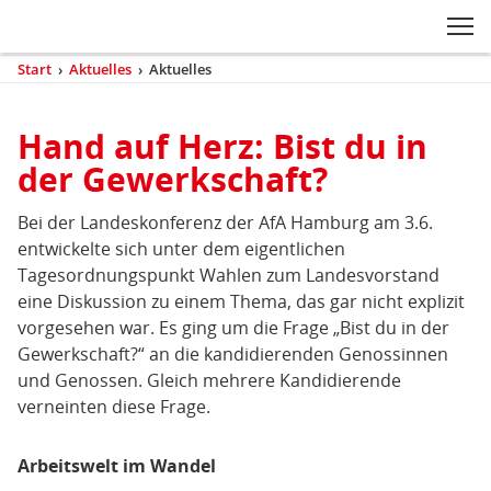
Zum Inhaltsbereich der Seite
Zum Fußbereich der Seite
Kopfbereich
Sprungmarken-
Hauptnavigation
M
Navigation
ei
Start
›
Aktuelles
›
Aktuelles
(aktuell)
Sie
sind
Inhaltsbereich
hier
Hand auf Herz: Bist du in
Aktuelles
der Gewerkschaft?
Bei der Landeskonferenz der AfA Hamburg am 3.6.
entwickelte sich unter dem eigentlichen
Tagesordnungspunkt Wahlen zum Landesvorstand
eine Diskussion zu einem Thema, das gar nicht explizit
vorgesehen war. Es ging um die Frage „Bist du in der
Gewerkschaft?“ an die kandidierenden Genossinnen
und Genossen. Gleich mehrere Kandidierende
verneinten diese Frage.
Arbeitswelt im Wandel